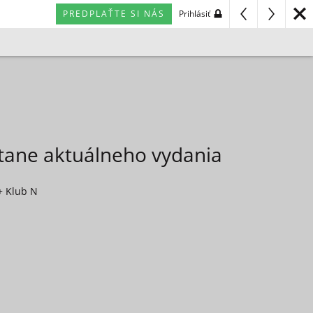
PREDPLAŤTE SI NÁS
Prihlásiť
átane aktuálneho vydania
+ Klub N