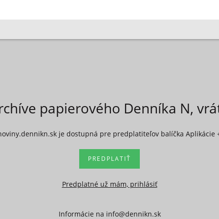
rchíve papierového Denníka N, vr
noviny.dennikn.sk je dostupná pre predplatiteľov balíčka Aplikácie 
PREDPLATIŤ
Predplatné už mám, prihlásiť
Informácie na
info@dennikn.sk