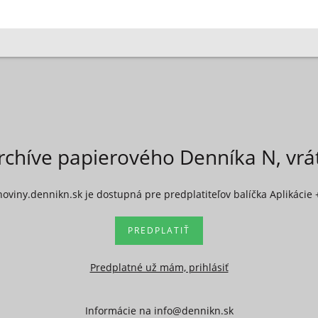
rchíve papierového Denníka N, vr
noviny.dennikn.sk je dostupná pre predplatiteľov balíčka Aplikácie 
PREDPLATIŤ
Predplatné už mám, prihlásiť
Informácie na
info@dennikn.sk