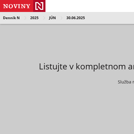
Denník N
2025
JÚN
30.06.2025
Listujte v kompletnom a
Služba 