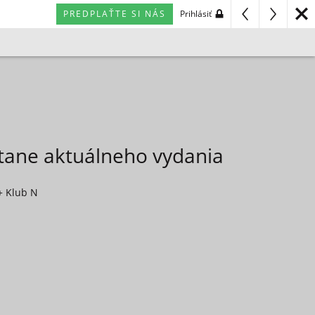
PREDPLAŤTE SI NÁS
Prihlásiť
átane aktuálneho vydania
+ Klub N