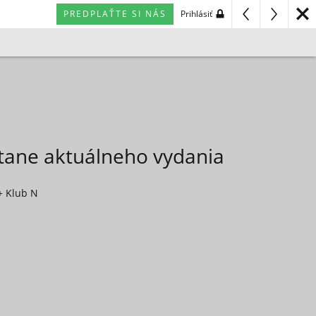
PREDPLAŤTE SI NÁS
Prihlásiť
átane aktuálneho vydania
+ Klub N