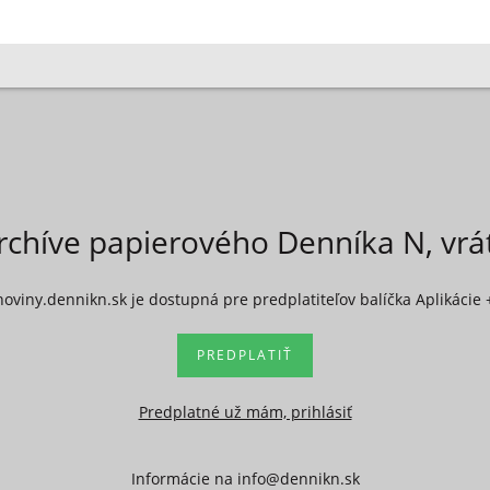
rchíve papierového Denníka N, vr
noviny.dennikn.sk je dostupná pre predplatiteľov balíčka Aplikácie 
PREDPLATIŤ
Predplatné už mám, prihlásiť
Informácie na
info@dennikn.sk