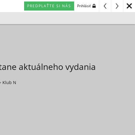
PREDPLAŤTE SI NÁS
Prihlásiť
átane aktuálneho vydania
+ Klub N