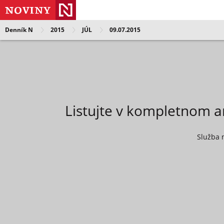
Denník N
2015
JÚL
09.07.2015
Listujte v kompletnom a
Služba 