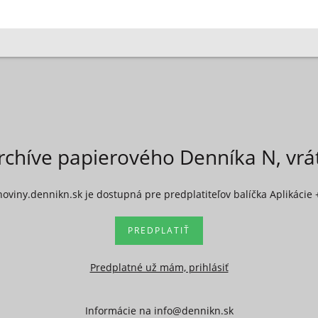
rchíve papierového Denníka N, vr
noviny.dennikn.sk je dostupná pre predplatiteľov balíčka Aplikácie 
PREDPLATIŤ
Predplatné už mám, prihlásiť
Informácie na
info@dennikn.sk