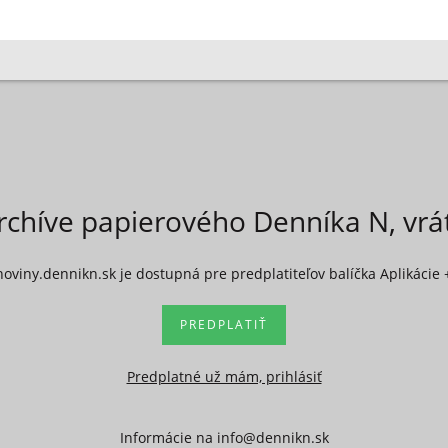
rchíve papierového Denníka N, vr
noviny.dennikn.sk je dostupná pre predplatiteľov balíčka Aplikácie 
PREDPLATIŤ
Predplatné už mám, prihlásiť
Informácie na
info@dennikn.sk