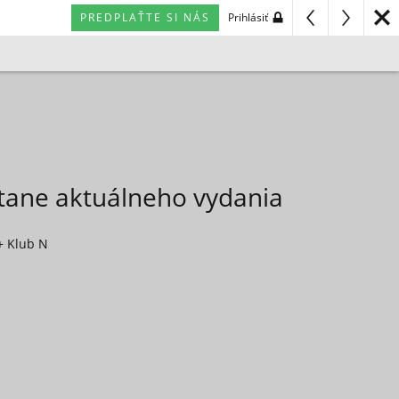
PREDPLAŤTE SI NÁS
Prihlásiť
átane aktuálneho vydania
+ Klub N