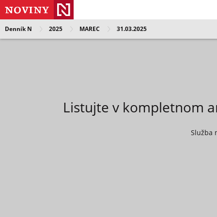
Denník N
2025
MAREC
31.03.2025
Listujte v kompletnom a
Služba 