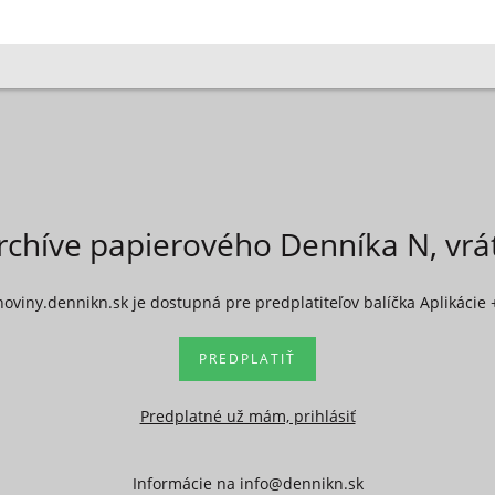
rchíve papierového Denníka N, vr
noviny.dennikn.sk je dostupná pre predplatiteľov balíčka Aplikácie 
PREDPLATIŤ
Predplatné už mám, prihlásiť
Informácie na
info@dennikn.sk