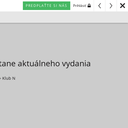
PREDPLAŤTE SI NÁS
Prihlásiť
átane aktuálneho vydania
+ Klub N