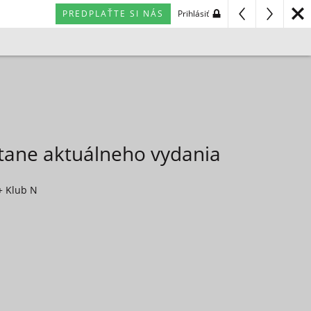
PREDPLAŤTE SI NÁS
Prihlásiť
átane aktuálneho vydania
+ Klub N