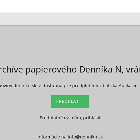
rchíve papierového Denníka N, vr
noviny.dennikn.sk je dostupná pre predplatiteľov balíčka Aplikácie 
PREDPLATIŤ
Predplatné už mám, prihlásiť
Informácie na
info@dennikn.sk