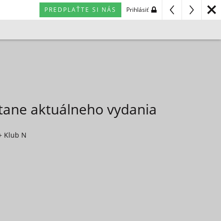
PREDPLAŤTE SI NÁS
Prihlásiť
átane aktuálneho vydania
+ Klub N