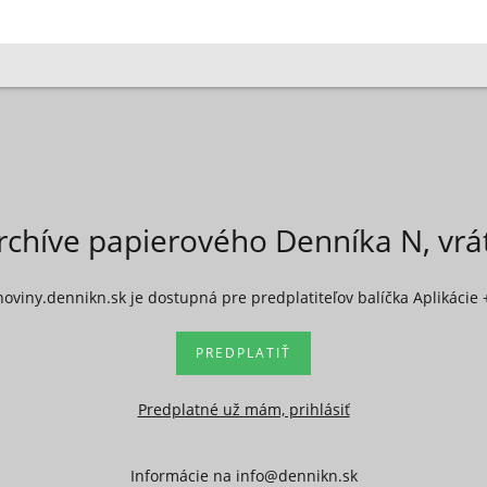
rchíve papierového Denníka N, vr
noviny.dennikn.sk je dostupná pre predplatiteľov balíčka Aplikácie 
PREDPLATIŤ
Predplatné už mám, prihlásiť
Informácie na
info@dennikn.sk