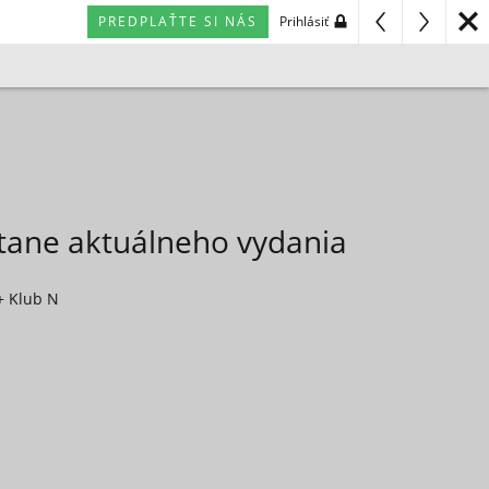
PREDPLAŤTE SI NÁS
Prihlásiť
átane aktuálneho vydania
+ Klub N