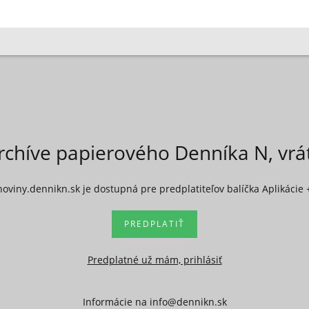
rchíve papierového Denníka N, vr
noviny.dennikn.sk je dostupná pre predplatiteľov balíčka Aplikácie 
PREDPLATIŤ
Predplatné už mám, prihlásiť
Informácie na
info@dennikn.sk